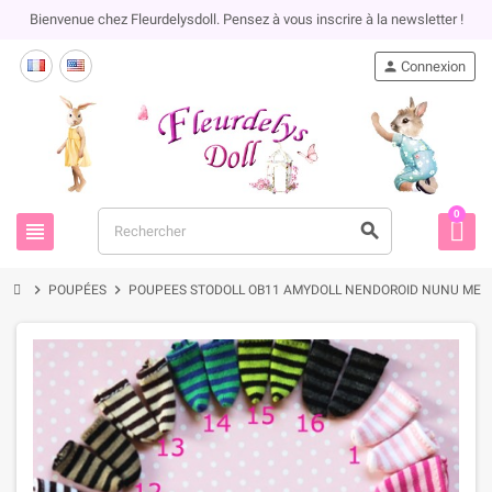
Bienvenue chez Fleurdelysdoll. Pensez à vous inscrire à la newsletter !
person
Connexion
0
view_headline
search
chevron_right
chevron_right
POUPÉES
POUPEES STODOLL OB11 AMYDOLL NENDOROID NUNU MEA