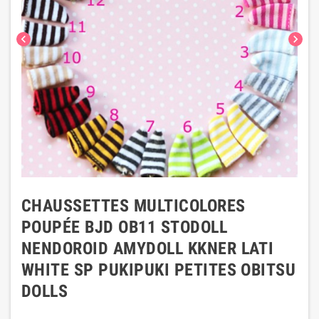
chevron_left
chevron_right
CHAUSSETTES MULTICOLORES
POUPÉE BJD OB11 STODOLL
NENDOROID AMYDOLL KKNER LATI
WHITE SP PUKIPUKI PETITES OBITSU
DOLLS