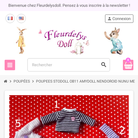
Bienvenue chez Fleurdelysdoll. Pensez à vous inscrire à la newsletter !
person
Connexion
0
view_headline
search
chevron_right
chevron_right
POUPÉES
POUPEES STODOLL OB11 AMYDOLL NENDOROID NUNU MEA