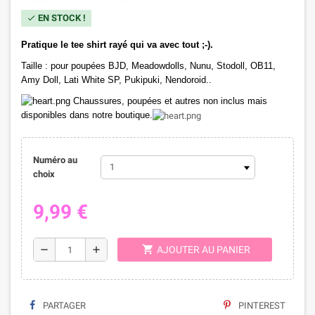
EN STOCK !
check
Pratique le tee shirt rayé qui va avec tout ;-).
Taille : pour poupées BJD, Meadowdolls, Nunu, Stodoll, OB11,
Amy Doll, Lati White SP, Pukipuki, Nendoroid..
Chaussures, poupées et autres non inclus mais
disponibles dans notre boutique.
Numéro au
choix
9,99 €
shopping_cart
remove
add
AJOUTER AU PANIER
PARTAGER
PINTEREST