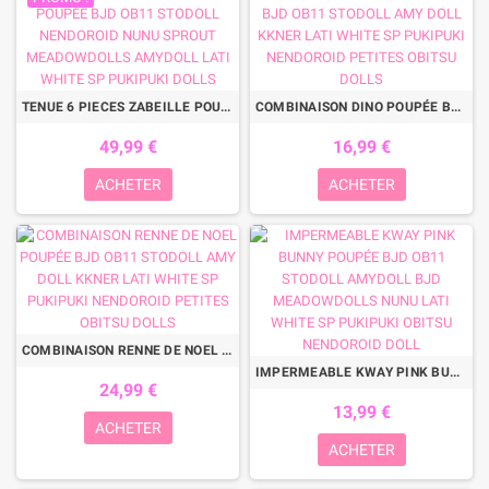
TENUE 6 PIECES ZABEILLE POUPÉE BJD OB11 STODOLL NENDOROID NUNU SPROUT MEADOWDOLLS AMYDOLL LATI WHITE SP PUKIPUKI DOLLS
COMBINAISON DINO POUPÉE BJD OB11 STODOLL AMY DOLL KKNER LATI WHITE SP PUKIPUKI NENDOROID PETITES OBITSU DOLLS
49,99 €
16,99 €
ACHETER
ACHETER
COMBINAISON RENNE DE NOEL POUPÉE BJD OB11 STODOLL AMY DOLL KKNER LATI WHITE SP PUKIPUKI NENDOROID PETITES OBITSU DOLLS
IMPERMEABLE KWAY PINK BUNNY POUPÉE BJD OB11 STODOLL AMYDOLL BJD MEADOWDOLLS NUNU LATI WHITE SP PUKIPUKI OBITSU NENDOROID DOLL
24,99 €
13,99 €
ACHETER
ACHETER