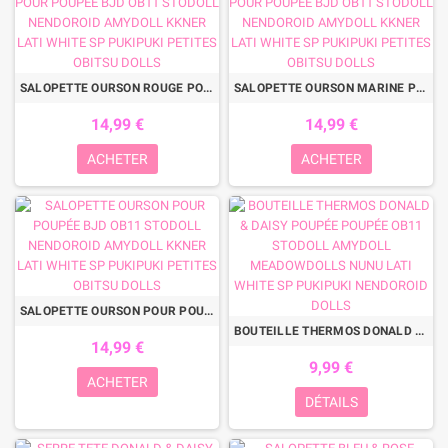
SALOPETTE OURSON ROUGE POUR POUPÉE BJD OB11 STODOLL NENDOROID AMYDOLL KKNER LATI WHITE SP PUKIPUKI PETITES OBITSU DOLLS
SALOPETTE OURSON MARINE POUR POUPÉE BJD OB11 STODOLL NENDOROID AMYDOLL KKNER LATI WHITE SP PUKIPUKI PETITES OBITSU DOLLS
14,99 €
14,99 €
ACHETER
ACHETER
SALOPETTE OURSON POUR POUPÉE BJD OB11 STODOLL NENDOROID AMYDOLL KKNER LATI WHITE SP PUKIPUKI PETITES OBITSU DOLLS
BOUTEILLE THERMOS DONALD & DAISY POUPÉE POUPÉE OB11 STODOLL AMYDOLL MEADOWDOLLS NUNU LATI WHITE SP PUKIPUKI NENDOROID DOLLS
14,99 €
9,99 €
ACHETER
DÉTAILS