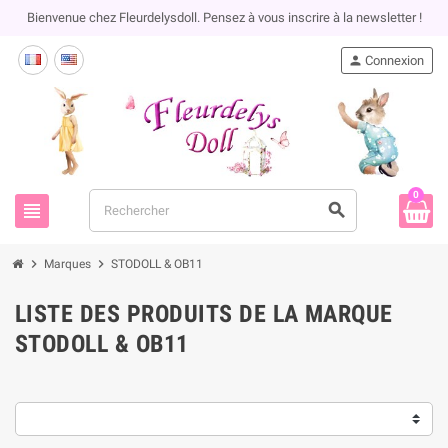
Bienvenue chez Fleurdelysdoll. Pensez à vous inscrire à la newsletter !
person
Connexion
0
view_headline
search
chevron_right
chevron_right
Marques
STODOLL & OB11
LISTE DES PRODUITS DE LA MARQUE
STODOLL & OB11