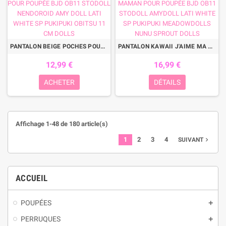
PANTALON BEIGE POCHES POUR POUPÉE BJD OB11 STODOLL NENDOROID AMY DOLL LATI WHITE SP PUKIPUKI OBITSU 11 CM DOLLS
PANTALON KAWAII J'AIME MA MAMAN POUR POUPÉE BJD OB11 STODOLL AMYDOLL LATI WHITE SP PUKIPUKI MEADOWDOLLS NUNU SPROUT DOLLS
12,99 €
16,99 €
ACHETER
DÉTAILS
Affichage 1-48 de 180 article(s)
1
2
3
4
navigate_next
SUIVANT
ACCUEIL
POUPÉES
add
PERRUQUES
add