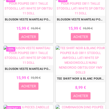
BLOUSON VESTE MANTEAU POUR POUPEE OB11 TAILLE STODOLL LATI WHITE SP OBITSU 11 DOLL
BLOUSON VESTE MANTEAU POUR POUPEE OB11 TAILLE STODOLL LATI WHITE SP OBITSU 11 DOLL
15,99 €
15,99 €
19,99 €
19,99 €
ACHETER
ACHETER
-20%
BLOUSON VESTE MANTEAU POUR POUPEE OB11 TAILLE STODOLL LATI WHITE SP OBITSU 11 DOLL
15,99 €
19,99 €
TEE SHIRT NOIR & BLANC POUR POUPEE BJD OB11 STODOLL AMYDOLL LATI WHITE SP MEADOWDOLLS NUNU NENDOROID OBITSU DDF YMY DOLLS
ACHETER
8,99 €
ACHETER
PROMO !