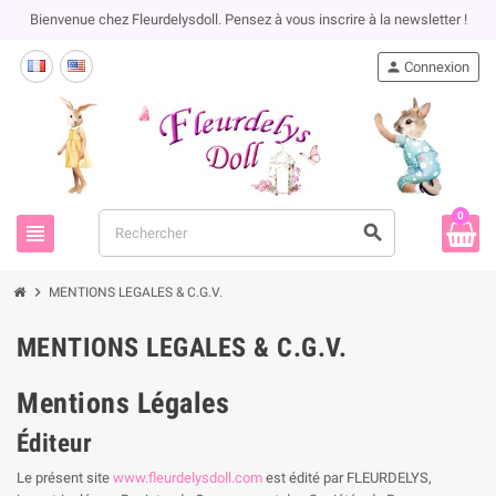
Bienvenue chez Fleurdelysdoll. Pensez à vous inscrire à la newsletter !
person
Connexion
0
view_headline
search
chevron_right
MENTIONS LEGALES & C.G.V.
MENTIONS LEGALES & C.G.V.
Mentions Légales
Éditeur
Le présent site
www.fleurdelysdoll.com
est édité par FLEURDELYS,