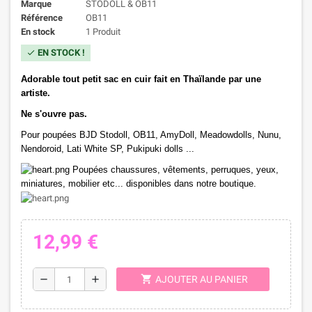
Marque
STODOLL & OB11
Référence
OB11
En stock
1 Produit
EN STOCK !
check
Adorable tout petit sac en cuir fait en
Thaïlande
par une
artiste.
Ne s'ouvre pas.
Pour poupées
BJD Stodoll, OB11, AmyDoll, Meadowdolls, Nunu,
Nendoroid, Lati White SP, Pukipuki dolls ...
Poupées
chaussures, vêtements, perruques, yeux,
miniatures, mobilier etc... disponibles dans notre boutique.
12,99 €
shopping_cart
remove
add
AJOUTER AU PANIER