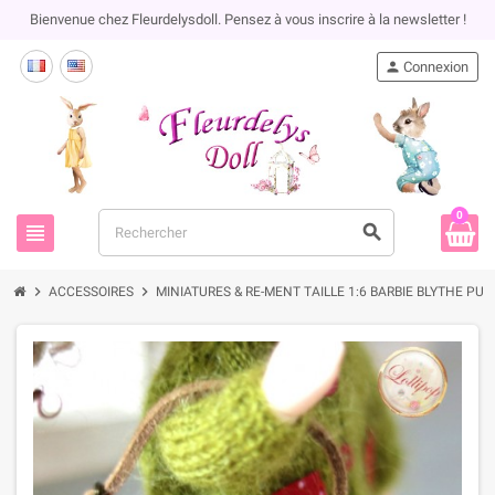
Bienvenue chez Fleurdelysdoll. Pensez à vous inscrire à la newsletter !
person
Connexion
0
view_headline
search
chevron_right
chevron_right
ACCESSOIRES
MINIATURES & RE-MENT TAILLE 1:6 BARBIE BLYTHE PU