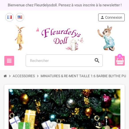
Bienvenue chez Fleurdelysdoll. Pensez à vous inscrire à la newsletter !
person
Connexion
0
view_headline
search
chevron_right
chevron_right
ACCESSOIRES
MINIATURES & RE-MENT TAILLE 1:6 BARBIE BLYTHE PU