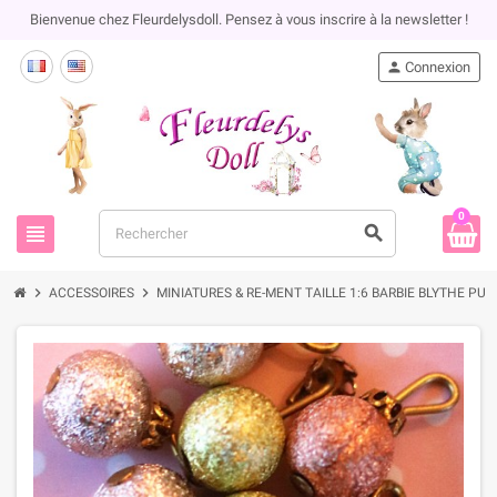
Bienvenue chez Fleurdelysdoll. Pensez à vous inscrire à la newsletter !
person
Connexion
0
view_headline
search
chevron_right
chevron_right
ACCESSOIRES
MINIATURES & RE-MENT TAILLE 1:6 BARBIE BLYTHE PU