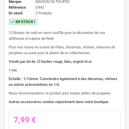
Marque
MAISON DE POUPÉE
Référence
D942
En stock
2 Produits
EN STOCK !
check
12 Boules de noël en verre soufflé pour la décoration de vos
dollhouse et sapins de Noël.
Pour vos mises en scène de fêtes, dioramas, vitrines, maisons de
poupées ou juste pour le plaisir de le collectionner...
Vendu par lot de 12 boules rouge, bleu, argent et or.
1 cm
Échelle : 1/12eme
.
Conviendra également à des dioramas, vitrines
ou autres présentations en 1/6.
Nous recommandons ce produit pour toutes tailles de poupées.
Autres accessoires vendus séparément dans notre boutique.
7,99 €