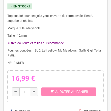
EN STOCK !
check
Top qualité pour ces jolis yeux en verre de forme ovale. Rendu
superbe et réaliste.
Marque : Fleurdelysdoll
Taille : 12 mm
Autres couleurs et tailles sur commande.
Pour les poupées : BJD, Lati yellow, My Meadows : Saffi, Gigi, Tella,
Patti...
NEUF NRFB
16,99 €
shopping_cart
remove
add
AJOUTER AU PANIER