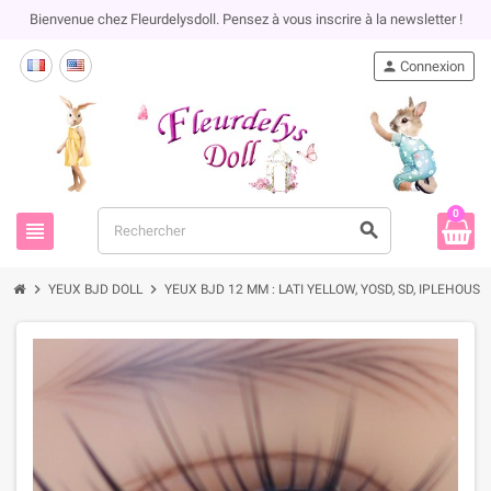
Bienvenue chez Fleurdelysdoll. Pensez à vous inscrire à la newsletter !
person
Connexion
0
view_headline
search
chevron_right
chevron_right
YEUX BJD DOLL
YEUX BJD 12 MM : LATI YELLOW, YOSD, SD, IPLEHOUSE.