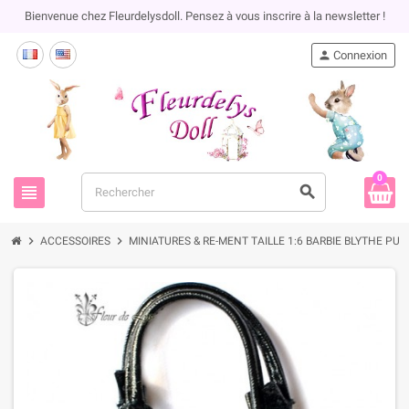
Bienvenue chez Fleurdelysdoll. Pensez à vous inscrire à la newsletter !
person
Connexion
0
view_headline
search
chevron_right
chevron_right
ACCESSOIRES
MINIATURES & RE-MENT TAILLE 1:6 BARBIE BLYTHE PU