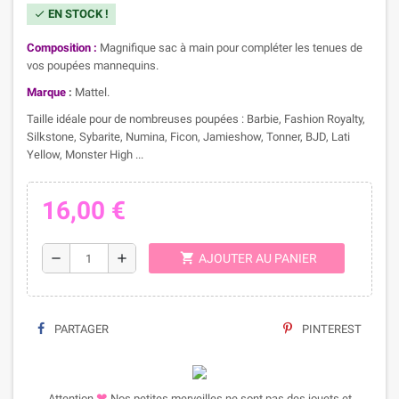
EN STOCK !
check
Composition :
Magnifique sac à main pour compléter les tenues de
vos poupées mannequins.
Marque
:
Mattel.
Taille idéale pour de nombreuses poupées : Barbie, Fashion Royalty,
Silkstone, Sybarite, Numina, Ficon, Jamieshow, Tonner, BJD, Lati
Yellow, Monster High ...
16,00 €
shopping_cart
remove
add
AJOUTER AU PANIER
PARTAGER
PINTEREST
❤
Attention
Nos petites merveilles ne sont pas des jouets et