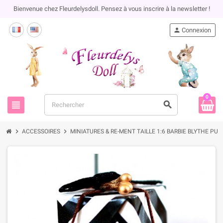
Bienvenue chez Fleurdelysdoll. Pensez à vous inscrire à la newsletter !
person
Connexion
0
view_headline
search
chevron_right
chevron_right
ACCESSOIRES
MINIATURES & RE-MENT TAILLE 1:6 BARBIE BLYTHE PU