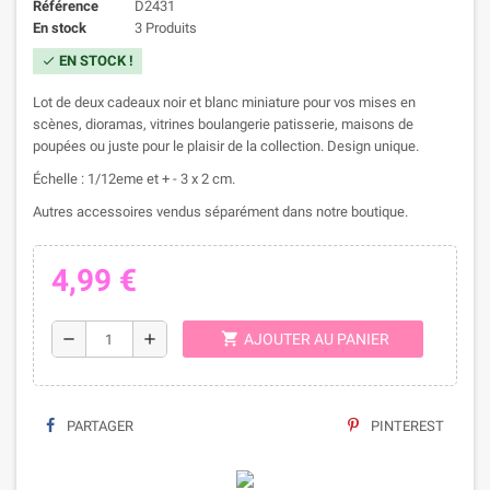
Référence
D2431
En stock
3 Produits
EN STOCK !
check
Lot de deux cadeaux noir et blanc miniature pour vos mises en
scènes, dioramas, vitrines boulangerie patisserie, maisons de
poupées ou juste pour le plaisir de la collection. Design unique.
Échelle : 1/12eme et + - 3 x 2 cm.
Autres accessoires vendus séparément dans notre boutique.
4,99 €
shopping_cart
remove
add
AJOUTER AU PANIER
PARTAGER
PINTEREST