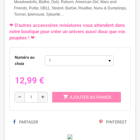
Meadowdolls, Blythe, Gotz, Reborn, American Girl, Maru and
Friends, Pullip, OB11, Stodoll, Barbie, Realfee, Nunu & Dumplings,
Tonner, Iplehouse, Sybarite…
❤ D'autres accessoires miniatures vous attendent dans
notre boutique pour créer un univers aussi doux que vos
poupées ! ❤
Numéro au
choix
12,99 €
shopping_cart
remove
add
AJOUTER AU PANIER
PARTAGER
PINTEREST