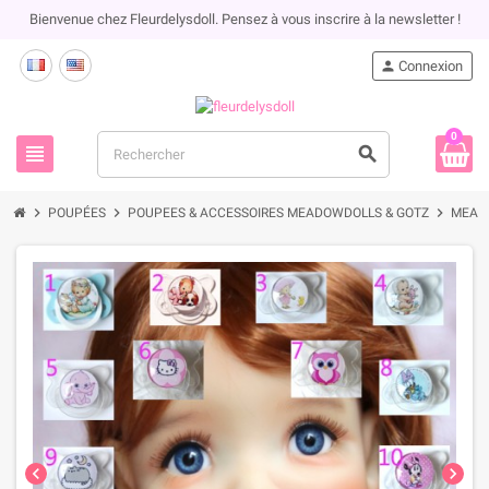
Bienvenue chez Fleurdelysdoll. Pensez à vous inscrire à la newsletter !
person
Connexion
0
view_headline
search
chevron_right
chevron_right
chevron_right
POUPÉES
POUPEES & ACCESSOIRES MEADOWDOLLS & GOTZ
MEAD
chevron_left
chevron_right