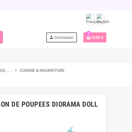
0
person
Connexion
0,00 €
......
chevron_right
CUISINE & NOURRITURE
SON DE POUPEES DIORAMA DOLL