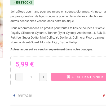
EN STOCK !
check
Joli gâteau gourmand pour vos mises en scènes, dioramas, vitrines, m
poupées, création de bijoux ou juste pour le plaisir de les collectionner...
autres accessoires vendus dans notre boutique.
Nous recommandons ce produit pour toutes tailles de poupées : Barbie,
Royalty, Silkstone, Sybarite, Tonner (Tyler, Sydney, Antoinette…), BJD (La
Pukifee, Super Dolfie, Mini Dolfie, Yo Dolfie...), Dollmore, Ficon, Jamie
Numina, Avant-Guard, Monster High, Blythe, Pullip ...
Autres accessoires vendus séparément dans notre boutique.
ap
5,99 €
shopping_cart
remove
add
AJOUTER AU PANIER
PARTAGER