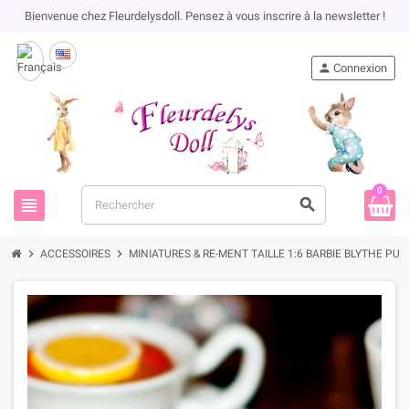
Bienvenue chez Fleurdelysdoll. Pensez à vous inscrire à la newsletter !
person
Connexion
0
view_headline
search
chevron_right
chevron_right
ACCESSOIRES
MINIATURES & RE-MENT TAILLE 1:6 BARBIE BLYTHE PU