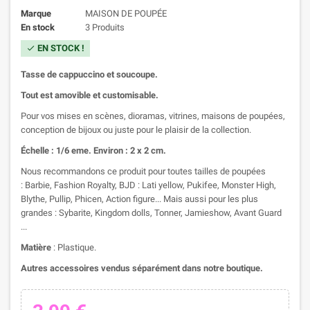
Marque
MAISON DE POUPÉE
En stock
3 Produits
EN STOCK !
check
Tasse de cappuccino et soucoupe.
Tout est amovible et customisable.
Pour vos mises en scènes, dioramas, vitrines, maisons de poupées,
conception de bijoux ou juste pour le plaisir de la collection.
Échelle : 1/6 eme. Environ : 2 x 2 cm.
Nous recommandons ce produit pour toutes tailles de poupées
: Barbie, Fashion Royalty, BJD : Lati yellow, Pukifee, Monster High,
Blythe, Pullip, Phicen, Action figure... Mais aussi pour les plus
grandes : Sybarite, Kingdom dolls, Tonner, Jamieshow, Avant Guard
...
Matière
: Plastique.
Autres accessoires vendus séparément dans notre boutique.