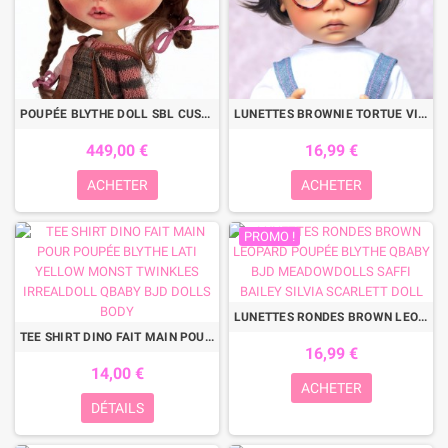
POUPÉE BLYTHE DOLL SBL CUSTOM BY SUGARCUSTOMDOLL ARTISTE FRANCAISE YEUX PUPPELINA + EXTRAS ...
LUNETTES BROWNIE TORTUE VINTAGE POUPÉE BJD DOLL QBABY CUSTOM BLYTHE MEADOWDOLLS SAFFI BAILEY AMERICAN GIRL DOLL
449,00 €
16,99 €
ACHETER
ACHETER
PROMO !
LUNETTES RONDES BROWN LEOPARD POUPÉE BLYTHE QBABY BJD MEADOWDOLLS SAFFI BAILEY SILVIA SCARLETT DOLL
TEE SHIRT DINO FAIT MAIN POUR POUPÉE BLYTHE LATI YELLOW MONST TWINKLES IRREALDOLL QBABY BJD DOLLS BODY
16,99 €
14,00 €
ACHETER
DÉTAILS