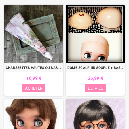
CHAUSSETTES HAUTES OU BAS PAPILLON POUR POUPÉE BLYTHE PURE NEEMO OBITSU LICCA CUSTOM BLYTHE BODIES
DOME SCALP NU SOUPLE + BASE POUR REROOT OU PORT DE PERRUQUES DOLL WIG SUR POUPEES BLYTHE & NEO BLYTHE
16,99 €
26,99 €
ACHETER
DÉTAILS