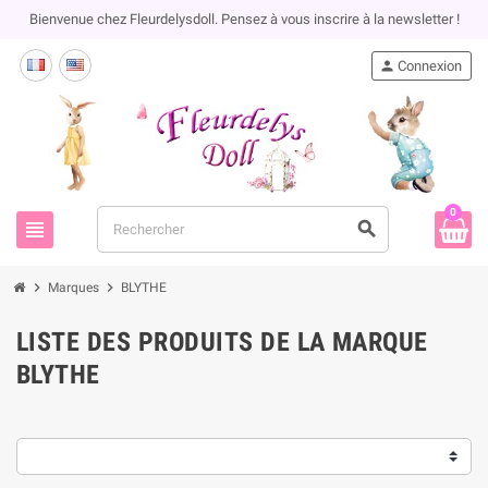
Bienvenue chez Fleurdelysdoll. Pensez à vous inscrire à la newsletter !
person
Connexion
0
view_headline
search
chevron_right
chevron_right
Marques
BLYTHE
LISTE DES PRODUITS DE LA MARQUE
BLYTHE