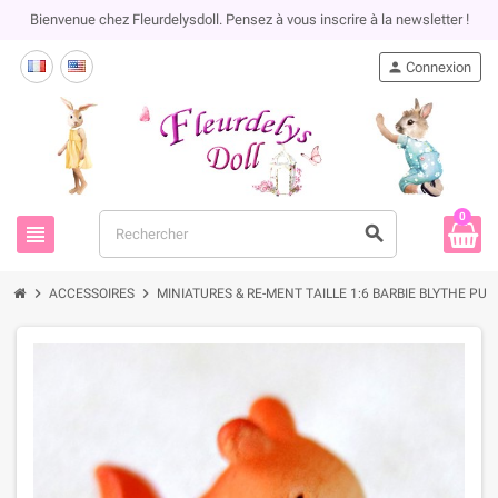
Bienvenue chez Fleurdelysdoll. Pensez à vous inscrire à la newsletter !
person
Connexion
0
view_headline
search
chevron_right
chevron_right
ACCESSOIRES
MINIATURES & RE-MENT TAILLE 1:6 BARBIE BLYTHE PU