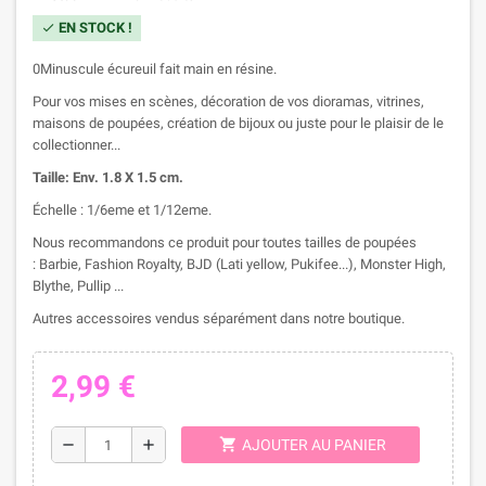
EN STOCK !
check
0Minuscule écureuil fait main en résine.
Pour vos mises en scènes, décoration de vos dioramas, vitrines,
maisons de poupées, création de bijoux ou juste pour le plaisir de le
collectionner...
Taille: Env. 1.8 X 1.5 cm.
Échelle : 1/6eme et 1/12eme.
Nous recommandons ce produit pour toutes tailles de poupées
: Barbie, Fashion Royalty, BJD (Lati yellow, Pukifee...), Monster High,
Blythe, Pullip ...
Autres accessoires vendus séparément dans notre boutique.
2,99 €
shopping_cart
remove
add
AJOUTER AU PANIER